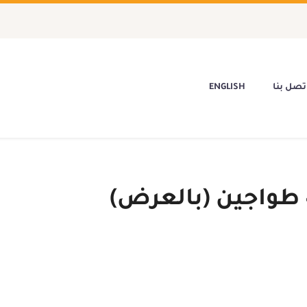
تصل بنا
ENGLISH
فرن بيتزا دورين + 4 طواجين (بالعرض)