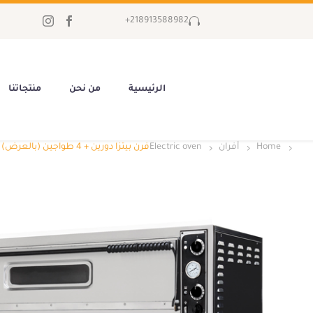
218913588982+
الرئيسية
من نحن
منتجاتنا
Home
أفران
Electric oven
فرن بيتزا دورين + 4 طواجين (بالعرض) بالعربة